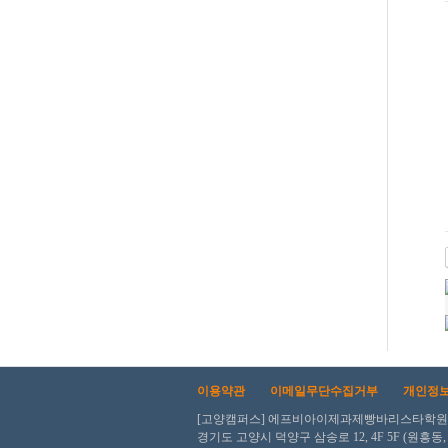
이용약관
이메일무단수집거부
개인정
[고양캠퍼스] 에프비아이제과제빵바리스타학원 ㅣ 사업
경기도 고양시 덕양구 삼송로 12, 4F 5F (원흥동