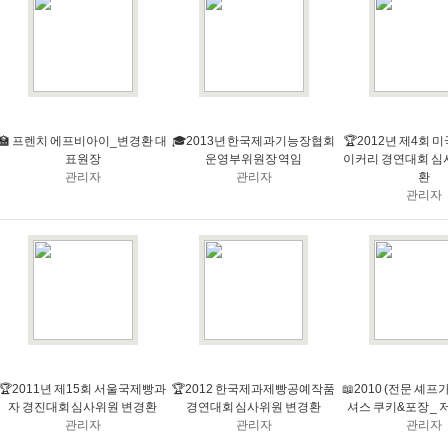
🏫 프렌치 에프비아이_변경환 대
🎓2013년 한국제과기능장협회
🏆2012년 제4회
표원장
운영부위원장 역임
이커리 경연대회 심
관리자
관리자
환
관리자
🏆2011년 제15회 서울국제빵과
🏆2012 한국제과제빵공예작품
📖2010 (전문 셰프
자 경진대회 심사위원 변경환
경연대회 심사위원 변경환
셔스 쿠키&포장 _ 
관리자
관리자
관리자