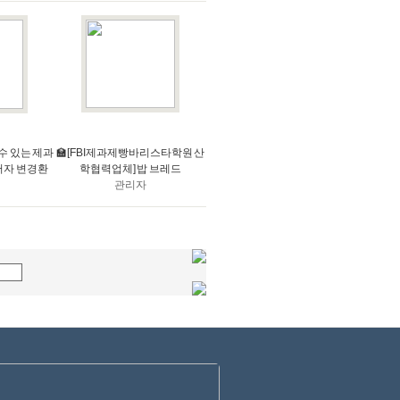
 수 있는 제과
🏫[FBI제과제빵바리스타학원 산
저자 변경환
학협력업체] 밥 브레드
관리자