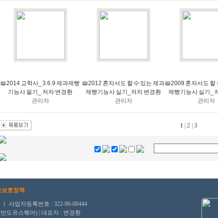
📖2014 교학사_ 3.6.9 제과제빵
📖2012 혼자서도 할 수 있는 제과
📖2009 혼자서도 할
기능사 필기_ 저자 변경환
제빵기능사 실기_저자 변경환
제빵기능사 실기_ 
관리자
관리자
관리자
1
|
2
|
3
보보호정책
자등록번호 : 322-90-00444
, 반도유스퀘어) | 대표자 : 변경환