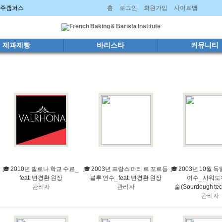
 파주캠퍼스
홈
로그인
회원가입
사이트맵
제과제빵
바리스타
커뮤니티
🎓 2010년 발로나 학교 수료 _
🎓 2003년 프랑스 파리 르 꼬르등
🎓 2003년 10월 
feat. 변경환 원장
블루 연수_ feat. 변경환 원장
이수_ 사워도
관리자
관리자
술 (Sourdough te
관리자