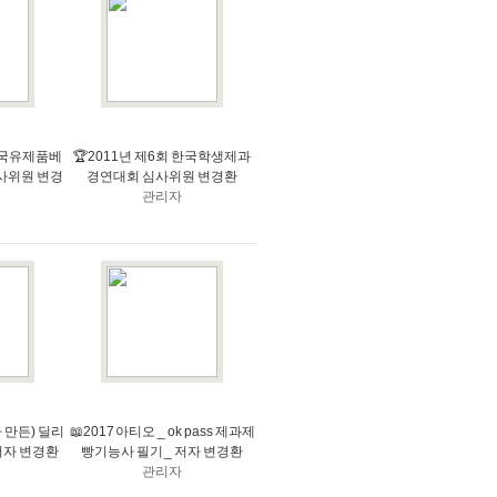
 미국유제품베
🏆2011년 제6회 한국학생제과
사위원 변경
경연대회 심사위원 변경환
관리자
가 만든) 딜리
📖2017 아티오 _ ok pass 제과제
저자 변경환
빵기능사 필기 _ 저자 변경환
관리자