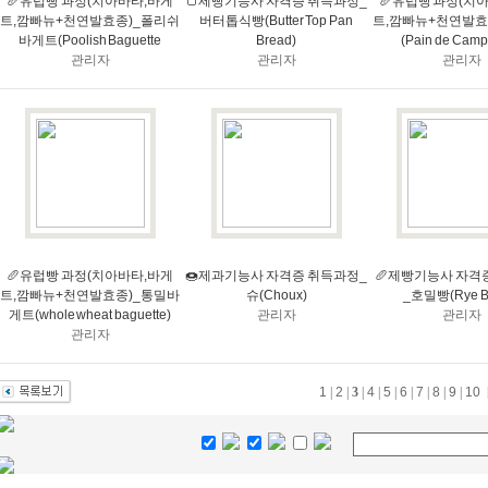
🥖유럽빵 과정(치아바타,바게
🍞제빵기능사 자격증 취득과정_
🥖유럽빵 과정(치
트,깜빠뉴+천연발효종)_폴리쉬
버터톱식빵(Butter Top Pan
트,깜빠뉴+천연발효
바게트(Poolish Baguette
Bread)
(Pain de Cam
관리자
관리자
관리자
🥖유럽빵 과정(치아바타,바게
🍩제과기능사 자격증 취득과정_
🥖제빵기능사 자격
트,깜빠뉴+천연발효종)_통밀바
슈(Choux)
_호밀빵(Rye B
게트(whole wheat baguette)
관리자
관리자
관리자
1
|
2
|
3
|
4
|
5
|
6
|
7
|
8
|
9
|
10