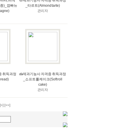
아바타,바게
🥧제과기능사 자격증 취득과정
종)_깜빠뉴
_타르트(Almond tarte)
pagne)
관리자
증 취득과정
🍰제과기능사 자격증 취득과정
read)
_소프트롤케이크(Soft roll
cake)
관리자
[>]
[>>]