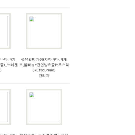
아바타,바게
🥨유럽빵 과정(치아바타,바게
종)_브레첸
트,깜빠뉴+천연발효종)+루스틱
)
(Rustic Bread)
관리자