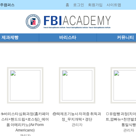
 파주캠퍼스
홈
로그인
회원가입
사이트맵
제과제빵
바리스타
커뮤니티
☕바리스타 심화과정(홈카페마
🎂떡제조기능사 자격증 취득과
🍞유럽빵 과정(치
스터+핸드드립+로스팅)_에어
정_무지개떡 + 경단
트,깜빠뉴+천연발
폼 아메리카노(Air Form
관리자
통밀식빵
Americano)
관리자
관리자