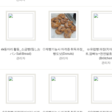
🍰동아리 활동_소금빵(塩しお
🍞제빵기능사 자격증 취득과정_
🥨유럽빵 과정(치
パン Salt Bread)
빵도넛(Donuts)
트,깜빠뉴+천연발효
관리자
관리자
(Brötchen
관리자