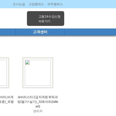
오시는길
고양캠퍼스
파주캠퍼스
고용 24 수강신청
바로가기
고객센터
아바타,바게
☕바리스타 2급 자격증 취득과
효종)_르뱅
정(필기+실기)_라떼 아트(latte
art)
관리자