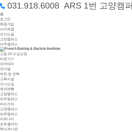
031.918.6008 ARS 1번 고
홈
로그인
회원가입
사이트맵
오시는길
고양캠퍼스
파주캠퍼스
고용 24 수강신청
바로가기
아카데미
인사말
비전 및 연혁
교육시설
오시는길
제과제빵
고양캠퍼스
파주캠퍼스
바리스타
고양캠퍼스
파주캠퍼스
커뮤니티
포토갤러리
학사게시판