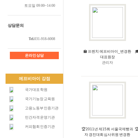
토요일 09:00~14:00
상담문의
Tel.
031-918-6008
🏫 프렌치 에프비아이_변경환

온라인 상담
대표원장
관리자
에프비아이 강점
국가대표 학원
국가기능장 교육원
고용노동부 인증기관
민간자격 운영기관
커피협회 인증기관
🏆2011년 제15회 서울국제빵과

자 경진대회 심사위원 변경환