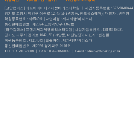
[고양캠퍼스] 에프비아이제과제빵바리스타학원 ㅣ 사업자등록번호 : 322-90-00444
경기도 고양시 덕양구 삼송로 12, 4F 5F (원흥동, 반도유스퀘어) | 대표자 : 변경환
학원등록번호 : 제6540호 | 교습과정 : 제과제빵/바리스타
통신판매업번호 : 제2024-고양덕양구-1362호
[파주캠퍼스] 프렌치제과제빵바리스타학원 | 사업자등록번호 : 128-93-88081
경기도 파주시 경의로 1042, 5F (야당동, 더진빌딩) | 대표자 : 변경환
학원등록번호 : 제2140호 | 교습과정 : 제과제빵/바리스타
통신판매업번호 : 제2026-경기파주-0446호
TEL : 031-918-6008 ㅣ FAX : 031-918-6009 ㅣ E-mail : admin@fbibaking.co.kr